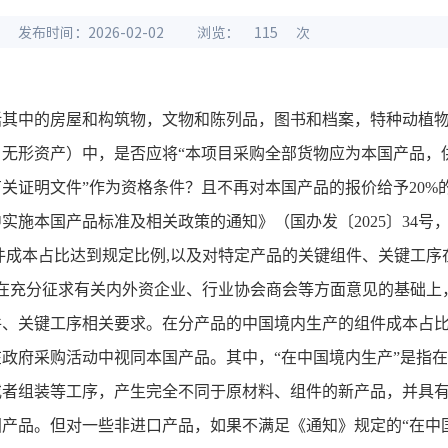
发布时间：2026-02-02
浏览：
115
次
括其中的房屋和构筑物，文物和陈列品，图书和档案，特种动植
，无形资产）中，是否应将
“
本项目采购全部货物应为本国产品，
有关证明文件
”
作为资格条件？且不再对本国产品的报价给予
20%
中实施本国产品标准及相关政策的通知》（国办发〔
2025
〕
34
号
件成本占比达到规定比例
,
以及对特定产品的关键组件、关键工序
在充分征求有关内外资企业、行业协会商会等方面意见的基础上
件、关键工序相关要求。在分产品的中国境内生产的组件成本占
在政府采购活动中视同本国产品。其中，
“
在中国境内生产
”
是指在
或者组装等工序，产生完全不同于原材料、组件的新产品，并具
国产品。但对一些非进口产品，如果不满足《通知》规定的
“
在中