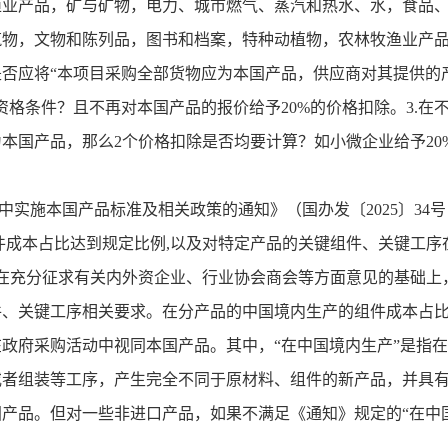
渔业产品，矿与矿物，电力、城市燃气、蒸汽和热水、水，食品
筑物，文物和陈列品，图书和档案，特种动植物，农林牧渔业产
是否应将
“
本项目采购全部货物应为本国产品，供应商对其提供的
资格条件？且不再对本国产品的报价给予
20%
的价格扣除。
3.
在
为本国产品，那么
2
个价格扣除是否均要计算？如小微企业给予
20
中实施本国产品标准及相关政策的通知》（国办发〔
2025
〕
34
号
件成本占比达到规定比例
,
以及对特定产品的关键组件、关键工序
在充分征求有关内外资企业、行业协会商会等方面意见的基础上
件、关键工序相关要求。在分产品的中国境内生产的组件成本占
在政府采购活动中视同本国产品。其中，
“
在中国境内生产
”
是指在
或者组装等工序，产生完全不同于原材料、组件的新产品，并具
国产品。但对一些非进口产品，如果不满足《通知》规定的
“
在中