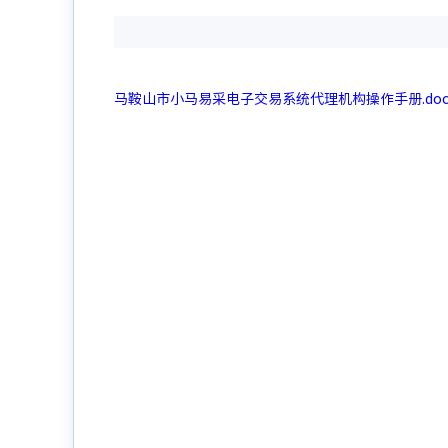
马鞍山市小马易采电子交易系统代理机构操作手册.doc