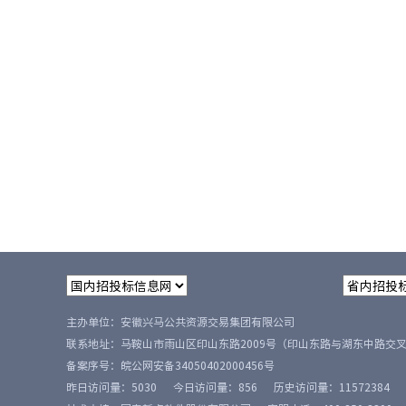
主办单位：安徽兴马公共资源交易集团有限公司
联系地址：马鞍山市雨山区印山东路2009号（印山东路与湖东中路交
备案序号：
皖公网安备34050402000456号
昨日访问量：
5030
今日访问量：
856
历史访问量：
11572384